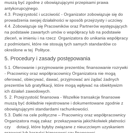
muszą być zgodne z obowiązującymi przepisami prawa
antykorupcyjnego.
4.3. Przejrzystość i uczciwość - Organizator zobowiązuje się do
prowadzenia swojej działalności w sposób przejrzysty i uczciwy.
4.4. Zobowiązuje się Pracowników oraz Partnerów występujących
na podstawie zawartych umów o współpracy lub na podstawie
zleceń, w imieniu i na rzecz Organizatora do unikania współpracy
z podmiotami, które nie stosują tych samych standardów co
określone w tej Polityce.
5. Procedury i zasady postępowania
5.1. Oferowanie i przyjmowanie prezentów, finansowanie rozrywki
- Pracownicy oraz współpracownicy Organizatora nie mogą
oferować, obiecywać, dawać, przyjmować ani żądać żadnych
prezentów lub gratyfikacji, które mogą wpływać na obiektywizm
ich działań zawodowych.
5. 2. Przejrzystość finansowa - Wszelkie transakcje finansowe
muszą być dokładnie rejestrowane i dokumentowane zgodnie z
obowiązującymi standardami rachunkowości.
5.3. Datki na cele polityczne – Pracownicy oraz współpracownicy
Organizatora mają zakaz przekazywania jakichkolwiek płatności
czy dotacji, które byłyby związane z nieuczciwym uzyskaniem
przewagi lub korzyści biznesowej czy finansowej.