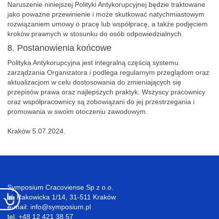
Naruszenie niniejszej Polityki Antykorupcyjnej będzie traktowane
jako poważne przewinienie i może skutkować natychmiastowym
rozwiązaniem umowy o pracę lub współpracę, a także podjęciem
kroków prawnych w stosunku do osób odpowiedzialnych.
8. Postanowienia końcowe
Polityka Antykorupcyjna jest integralną częścią systemu
zarządzania Organizatora i podlega regularnym przeglądom oraz
aktualizacjom w celu dostosowania do zmieniających się
przepisów prawa oraz najlepszych praktyk. Wszyscy pracownicy
oraz współpracownicy są zobowiązani do jej przestrzegania i
promowania w swoim otoczeniu zawodowym.
Kraków 5.07.2024.
Symposium Cracoviense Sp z o.o.
ul. Rakowicka 1/14, 31-511 Kraków
e-mail: info@symposium.pl
tel. +48 12 421 38 57